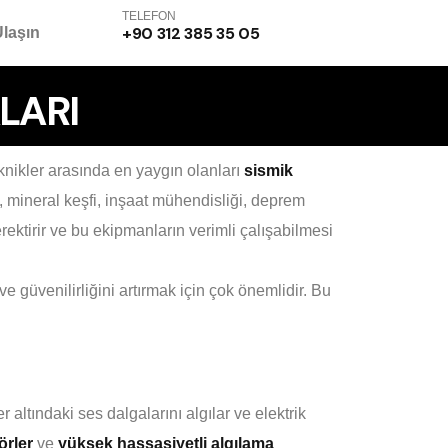
TELEFON
+90 312 385 35 05
Ulaşın
LARI
teknikler arasında en yaygın olanları
sismik
, mineral keşfi, inşaat mühendisliği, deprem
erektirir ve bu ekipmanların verimli çalışabilmesi
 güvenilirliğini artırmak için çok önemlidir. Bu
altındaki ses dalgalarını algılar ve elektrik
örler
ve
yüksek hassasiyetli algılama