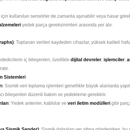
 için kullanılan sensörler de zamanla aşınabilir veya hasar göreb
lzemeleri
yedek parça gereksinimleri arasında yer alır.
graphs)
: Toplanan verileri kaydeden cihazlar, yüksek kaliteli hafız
dedicilerin iç bileşenleri, özellikle
dijital devreler
,
işlemciler
,
a
atır.
m Sistemleri
ı
: Sismik veri toplama işlemleri genellikle büyük alanlarda yapıl
lıcı bileşenleri düzenli bakım ve yedekleme gerektirir.
ları
: Yedek antenler, kablolar ve
veri iletim modülleri
gibi parç
eya Sismik Sender)
: Sismik dalgaları yer altına gönderirken, bu 