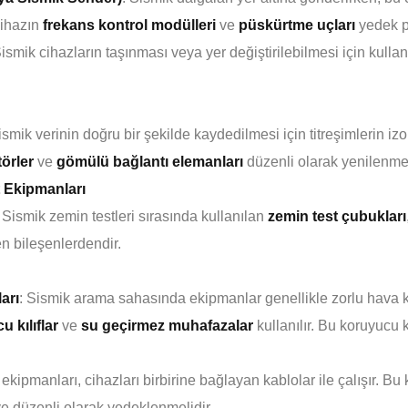
Cihazın
frekans kontrol modülleri
ve
püskürtme uçları
yedek pa
Sismik cihazların taşınması veya yer değiştirilebilmesi için kulla
ismik verinin doğru bir şekilde kaydedilmesi için titreşimlerin i
törler
ve
gömülü bağlantı elemanları
düzenli olarak yenilenme
t Ekipmanları
: Sismik zemin testleri sırasında kullanılan
zemin test çubukları
n bileşenlerdendir.
arı
: Sismik arama sahasında ekipmanlar genellikle zorlu hava koşu
 kılıflar
ve
su geçirmez muhafazalar
kullanılır. Bu koruyucu 
ekipmanları, cihazları birbirine bağlayan kablolar ile çalışır. Bu
e düzenli olarak yedeklenmelidir.