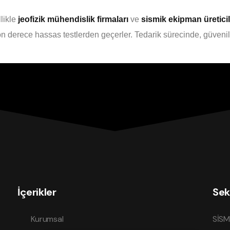
likle
jeofizik mühendislik firmaları
ve
sismik ekipman üreticil
son derece hassas testlerden geçerler. Tedarik sürecinde, güvenil
İçerikler
Sek
Kurumsal
SİSM