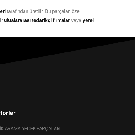
eri
tarafından üretilir. Bu parçalar, özel
ir
uluslararası tedarikçi firmalar
veya
yerel
törler
İK ARAMA YEDEK PARÇALARI