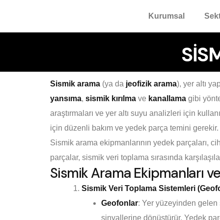
Kurumsal
Sekt
SİS
Sismik arama
(ya da
jeofizik arama
), yer altı y
yansıma
,
sismik kırılma
ve
kanallama
gibi yönt
araştırmaları ve yer altı suyu analizleri için kull
için düzenli bakım ve yedek parça temini gerekir.
Sismik arama ekipmanlarının yedek parçaları, ciha
parçalar, sismik veri toplama sırasında karşılaşıl
Sismik Arama Ekipmanları ve
Sismik Veri Toplama Sistemleri (Geof
Geofonlar
: Yer yüzeyinden gelen s
sinyallerine dönüştürür. Yedek pa