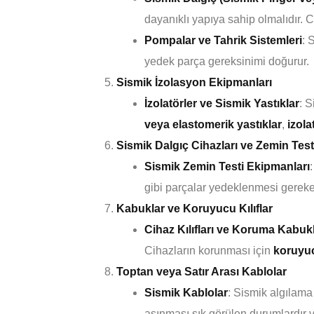
dayanıklı yapıya sahip olmalıdır. 
Pompalar ve Tahrik Sistemleri
: 
yedek parça gereksinimi doğurur.
Sismik İzolasyon Ekipmanları
İzolatörler ve Sismik Yastıklar
: S
veya elastomerik yastıklar
,
izola
Sismik Dalgıç Cihazları ve Zemin Tes
Sismik Zemin Testi Ekipmanları
gibi parçalar yedeklenmesi gereke
Kabuklar ve Koruyucu Kılıflar
Cihaz Kılıfları ve Koruma Kabukl
Cihazların korunması için
koruyucu
Toptan veya Satır Arası Kablolar
Sismik Kablolar
: Sismik algılama 
aşınması sık görülen durumlardır v