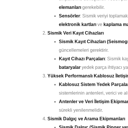
elemanları
gerekebilir.
Sensörler
: Sismik veriyi toplamak
elektronik kartları
ve
kaplama ma
Sismik Veri Kayıt Cihazları
Sismik Kayıt Cihazları (Seismo
güncellemeleri gerektirir.
Kayıt Cihazı Parçaları
: Sismik kay
bataryalar
yedek parça ihtiyacı yar
Yüksek Performanslı Kablosuz İletişi
Kablosuz Sistem Yedek Parçalar
sistemlerinin antenleri, verici ve a
Antenler ve Veri İletişim Ekipman
sürekli yenilenmelidir.
Sismik Dalgıç ve Arama Ekipmanları
Sismik Dalgıç (Sismik Pinger v