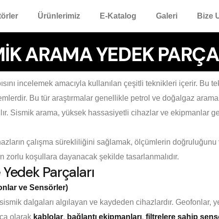
örler
Ürünlerimiz
E-Katalog
Galeri
Bize 
MİK ARAMA YEDEK PARÇA
apısını incelemek amacıyla kullanılan çeşitli teknikleri içerir. Bu 
emlerdir. Bu tür araştırmalar genellikle petrol ve doğalgaz arama
anılır. Sismik arama, yüksek hassasiyetli cihazlar ve ekipmanlar g
zların çalışma sürekliliğini sağlamak, ölçümlerin doğruluğunu ve
an zorlu koşullara dayanacak şekilde tasarlanmalıdır.
 Yedek Parçaları
onlar ve Sensörler)
ismik dalgaları algılayan ve kaydeden cihazlardır. Geofonlar, yer 
rça olarak
kablolar
,
bağlantı ekipmanları
,
filtrelere sahip sens